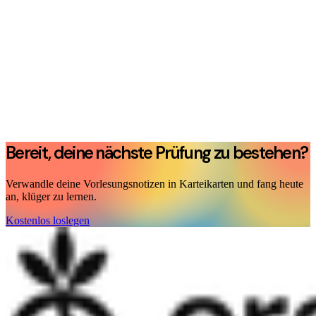
Bereit, deine nächste Prüfung zu bestehen?
Verwandle deine Vorlesungsnotizen in Karteikarten und fang heute
an, klüger zu lernen.
Kostenlos loslegen