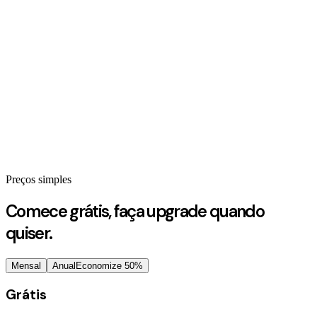
PDF para Notas
YouTube para Notas
PDF para Flashcards
Preços simples
Comece grátis, faça upgrade quando
quiser.
Mensal
Anual
Economize 50%
Grátis