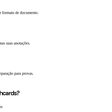
er formato de documento.
 nas suas anotações.
reparação para provas.
shcards?
os